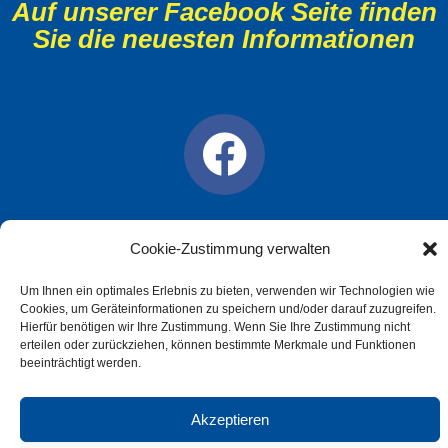
Auf unserer Facebook Seite finden
Sie die neuesten Informationen
F
a
c
Cookie-Zustimmung verwalten
Copyright © 2026
Gradtke und Wieczorek GmbH
e
|
Impressum
|
Datenschutz
Um Ihnen ein optimales Erlebnis zu bieten, verwenden wir Technologien wie
b
Cookies, um Geräteinformationen zu speichern und/oder darauf zuzugreifen.
Hierfür benötigen wir Ihre Zustimmung. Wenn Sie Ihre Zustimmung nicht
o
erteilen oder zurückziehen, können bestimmte Merkmale und Funktionen
beeinträchtigt werden.
o
Akzeptieren