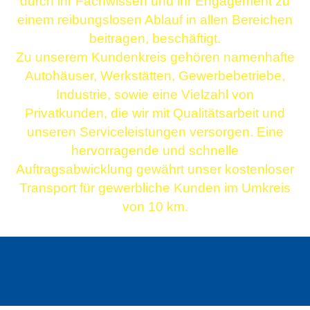
durch ihr Fachwissen und ihr Engagement zu
einem reibungslosen Ablauf in allen Bereichen
beitragen, beschäftigt.
Zu unserem Kundenkreis gehören namenhafte
Autohäuser, Werkstätten, Gewerbebetriebe,
Industrie, sowie eine Vielzahl von
Privatkunden, die wir mit Qualitätsarbeit und
unseren Serviceleistungen versorgen. Eine
hervorragende und schnelle
Auftragsabwicklung gewährt unser kostenloser
Transport für gewerbliche Kunden im Umkreis
von 10 km.