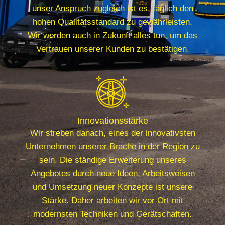
unser Anspruch zugleich ist es, täglich den
hohen Qualitätsstandard zu gewährleisten.
Wir werden auch in Zukunft alles tun, um das
Vertrauen unserer Kunden zu bestätigen.
Innovationsstärke
Wir streben danach, eines der innovativsten
Unternehmen unserer Brache in der Region zu
sein. Die ständige Erweiterung unseres
Angebotes durch neue Ideen, Arbeitsweisen
und Umsetzung neuer Konzepte ist unsere
Stärke. Daher arbeiten wir vor Ort mit
modernsten Techniken und Gerätschaften.